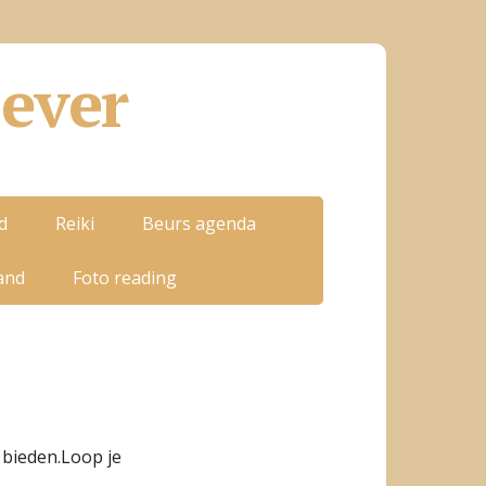
ever
d
Reiki
Beurs agenda
and
Foto reading
e bieden.Loop je