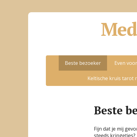
Med
Beste bezoeker
Even voor
Keltische kruis tarot 
Beste b
Fijn dat je mij gev
steeds kringetjes? 