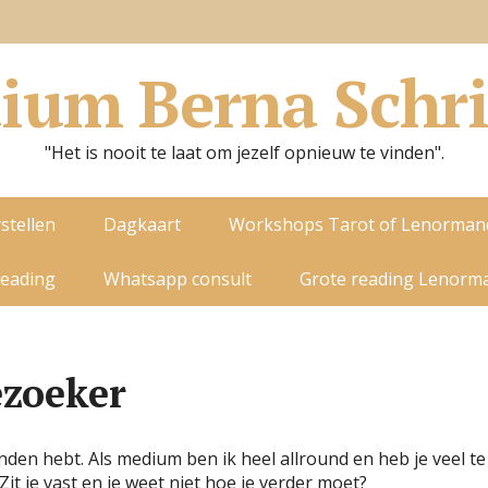
ium Berna Schri
"Het is nooit te laat om jezelf opnieuw te vinden".
stellen
Dagkaart
Workshops Tarot of Lenorman
reading
Whatsapp consult
Grote reading Lenorm
ezoeker
onden hebt. Als medium ben ik heel allround en heb je veel t
Zit je vast en je weet niet hoe je verder moet?